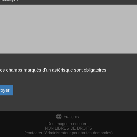
es champs marqués d'un astérisque sont obligatoires.

Français
Des images à écouter...
NON LIBRES DE DROITS
(contacter l'Administrateur pour toutes demandes)