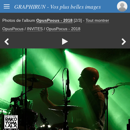

GRAPHIRUN - Vos plus belles images
Photos de
l'album
OpusPocus - 2018
[2/3]
-
Tout montrer
OpusPocus
/
INVITES
/
OpusPocus - 2018


