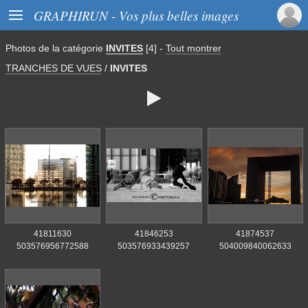

GRAPHIRUN - Vos plus belles images
Photos de
la catégorie
INVITES
[4]
-
Tout montrer
TRANCHES DE VUES
/
INVITES

41811630
41846253
41874537
503576956772588
503576933439257
504009840062633
4415424644568317952
641443452873080832
5092260345947357184
n
n
n