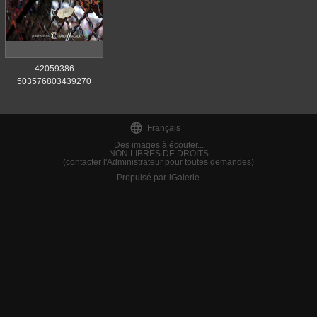
42059386
503576803439270
7850302603282874368
n

Français
Des images à écouter...
NON LIBRES DE DROITS
(contacter l'Administrateur pour toutes demandes)
Propulsé par
iGalerie