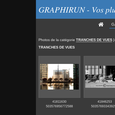
GRAPHIRUN - Vos plus
G
Photos de
la catégorie
TRANCHES DE VUES
[
TRANCHES DE VUES
41811630
41846253
503576956772588
5035769334392
4415424644568317952 n
641443452873080