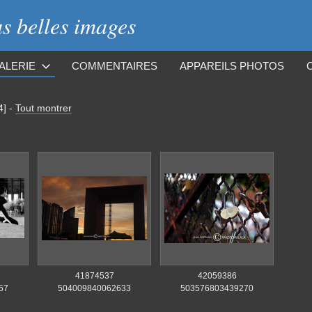
 belles images
ALERIE
COMMENTAIRES
APPAREILS PHOTOS
4]
-
Tout montrer
41874537
42059386
57
504009840062633
503576803439270
832 n
5092260345947357184 n
7850302603282874368 n