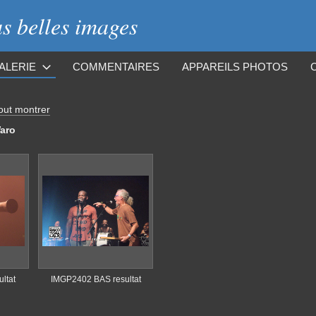
 belles images
ALERIE
COMMENTAIRES
APPAREILS PHOTOS
out montrer
aro
ltat
IMGP2402 BAS resultat