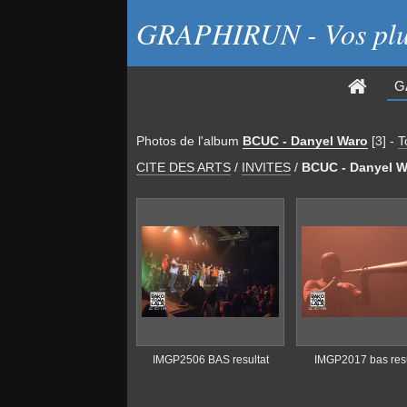
GRAPHIRUN - Vos plus
G
Photos de
l'album
BCUC - Danyel Waro
[3]
-
T
CITE DES ARTS
/
INVITES
/
BCUC - Danyel W
IMGP2506 BAS resultat
IMGP2017 bas resu